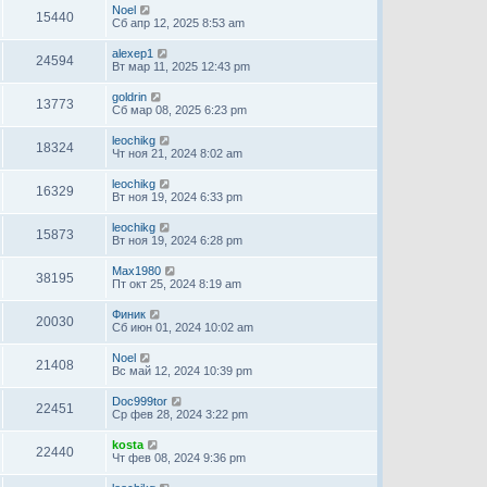
Noel
15440
Сб апр 12, 2025 8:53 am
alexep1
24594
Вт мар 11, 2025 12:43 pm
goldrin
13773
Сб мар 08, 2025 6:23 pm
leochikg
18324
Чт ноя 21, 2024 8:02 am
leochikg
16329
Вт ноя 19, 2024 6:33 pm
leochikg
15873
Вт ноя 19, 2024 6:28 pm
Max1980
38195
Пт окт 25, 2024 8:19 am
Финик
20030
Сб июн 01, 2024 10:02 am
Noel
21408
Вс май 12, 2024 10:39 pm
Doc999tor
22451
Ср фев 28, 2024 3:22 pm
kosta
22440
Чт фев 08, 2024 9:36 pm