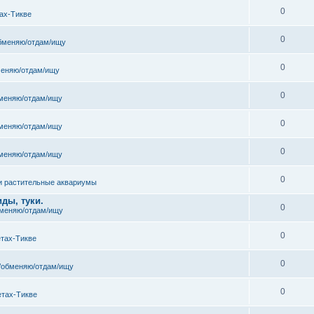
0
ах-Тикве
0
бменяю/отдам/ищу
0
еняю/отдам/ищу
0
меняю/отдам/ищу
0
меняю/отдам/ищу
0
меняю/отдам/ищу
0
и растительные аквариумы
ды, туки.
0
меняю/отдам/ищу
0
етах-Тикве
0
/обменяю/отдам/ищу
0
етах-Тикве