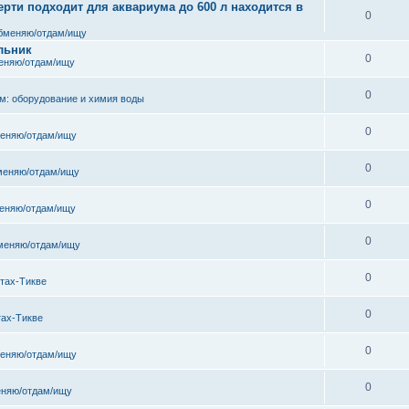
рти подходит для аквариума до 600 л находится в
0
бменяю/отдам/ищу
льник
0
еняю/отдам/ищу
0
м: оборудование и химия воды
0
еняю/отдам/ищу
0
меняю/отдам/ищу
0
еняю/отдам/ищу
0
меняю/отдам/ищу
0
тах-Тикве
0
тах-Тикве
0
еняю/отдам/ищу
0
няю/отдам/ищу