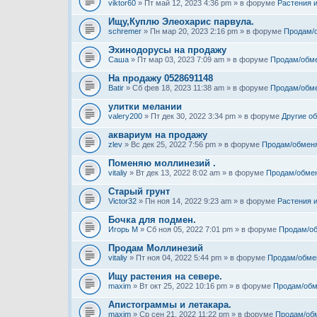
viktor60
» Пт май 12, 2023 4:36 pm » в форуме
Растения 
Ищу,Куплю Элеохарис парвула.
schremer
» Пн мар 20, 2023 2:16 pm » в форуме
Продам/
Эхинодорусы на продажу
Саша
» Пт мар 03, 2023 7:09 am » в форуме
Продам/обм
На продажу 0528691148
Batir
» Сб фев 18, 2023 11:38 am » в форуме
Продам/обм
улитки мелании
valery200
» Пт дек 30, 2022 3:34 pm » в форуме
Другие о
аквариум на продажу
zlev
» Вс дек 25, 2022 7:56 pm » в форуме
Продам/обмен
Поменяю моллинезий .
vitaliy
» Вт дек 13, 2022 8:02 am » в форуме
Продам/обме
Старый грунт
Victor32
» Пн ноя 14, 2022 9:23 am » в форуме
Растения 
Бочка для подмен.
Игорь М
» Сб ноя 05, 2022 7:01 pm » в форуме
Продам/о
Продам Моллинезий
vitaliy
» Пт ноя 04, 2022 5:44 pm » в форуме
Продам/обме
Ищу растения на севере.
maxim
» Вт окт 25, 2022 10:16 pm » в форуме
Продам/обм
Апистограммы и летакара.
maxim
» Ср сен 21, 2022 11:22 pm » в форуме
Продам/об