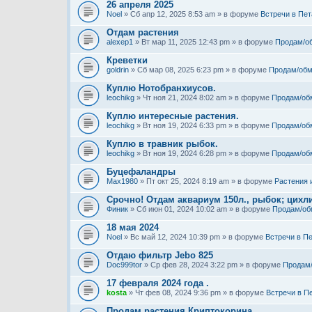
26 апреля 2025
Noel
» Сб апр 12, 2025 8:53 am » в форуме
Встречи в Пет
Отдам растения
alexep1
» Вт мар 11, 2025 12:43 pm » в форуме
Продам/о
Креветки
goldrin
» Сб мар 08, 2025 6:23 pm » в форуме
Продам/обм
Куплю Нотобранхиусов.
leochikg
» Чт ноя 21, 2024 8:02 am » в форуме
Продам/об
Куплю интересные растения.
leochikg
» Вт ноя 19, 2024 6:33 pm » в форуме
Продам/об
Куплю в травник рыбок.
leochikg
» Вт ноя 19, 2024 6:28 pm » в форуме
Продам/об
Буцефаландры
Max1980
» Пт окт 25, 2024 8:19 am » в форуме
Растения 
Срочно! Отдам аквариум 150л., рыбок; цихли
Финик
» Сб июн 01, 2024 10:02 am » в форуме
Продам/об
18 мая 2024
Noel
» Вс май 12, 2024 10:39 pm » в форуме
Встречи в П
Отдаю фильтр Jebo 825
Doc999tor
» Ср фев 28, 2024 3:22 pm » в форуме
Продам
17 февраля 2024 года .
kosta
» Чт фев 08, 2024 9:36 pm » в форуме
Встречи в П
Продам растения Криптокорина