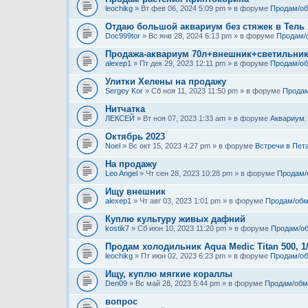
leochikg
» Вт фев 06, 2024 5:09 pm » в форуме
Продам/о
Отдаю большой аквариум без стяжек в Тель
Doc999tor
» Вс янв 28, 2024 6:13 pm » в форуме
Продам/
Продажа-аквариум 70л+внешник+светильни
alexep1
» Пт дек 29, 2023 12:11 pm » в форуме
Продам/о
Улитки Хелены на продажу
Sergey Kor
» Сб ноя 11, 2023 11:50 pm » в форуме
Продам
Нитчатка
ЛЕКСЕЙ
» Вт ноя 07, 2023 1:33 am » в форуме
Аквариум:
Октябрь 2023
Noel
» Вс окт 15, 2023 4:27 pm » в форуме
Встречи в Пет
На продажу
Leo Angel
» Чт сен 28, 2023 10:28 pm » в форуме
Продам/
Ищу внешник
alexep1
» Чт авг 03, 2023 1:01 pm » в форуме
Продам/обм
Куплю культуру живых дафний
kostik7
» Сб июн 10, 2023 11:20 pm » в форуме
Продам/о
Продам холодильник Aqua Medic Titan 500, 1
leochikg
» Пт июн 02, 2023 6:23 pm » в форуме
Продам/о
Ищу, куплю мягкие кораллы
Den09
» Вс май 28, 2023 5:44 pm » в форуме
Продам/обм
вопрос