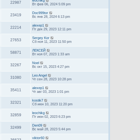
leochikg
22987
Вт фев 06, 2024 5:09 pm
Doc999tor
23419
Вс янв 28, 2024 6:13 pm
alexep1
22214
Пт дек 29, 2023 12:11 pm
Sergey Kor
27653
Сб ноя 11, 2023 11:50 pm
ЛЕКСЕЙ
58871
Вт ноя 07, 2023 1:33 am
Noel
32267
Вс окт 15, 2023 4:27 pm
Leo Angel
31080
Чт сен 28, 2023 10:28 pm
alexep1
35411
Чт авг 03, 2023 1:01 pm
kostik7
32321
Сб июн 10, 2023 11:20 pm
leochikg
32859
Пт июн 02, 2023 6:23 pm
Den09
32499
Вс май 28, 2023 5:44 pm
viktor60
36623