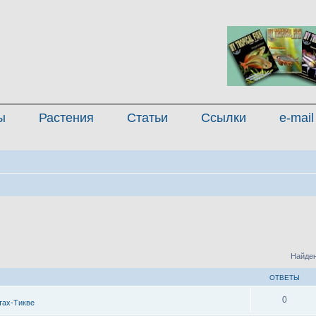
ы
Растения
Статьи
Ссылки
e-mail
Найден
ОТВЕТЫ
0
тах-Тикве