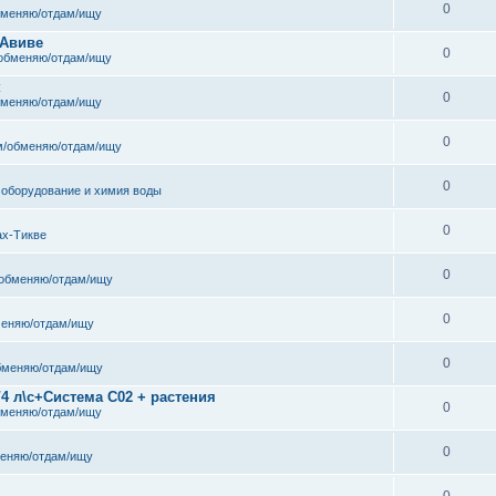
0
бменяю/отдам/ищу
 Авиве
0
обменяю/отдам/ищу
к
0
бменяю/отдам/ищу
0
/обменяю/отдам/ищу
0
 оборудование и химия воды
0
ах-Тикве
0
обменяю/отдам/ищу
0
еняю/отдам/ищу
0
бменяю/отдам/ищу
/4 л\с+Система С02 + растения
0
бменяю/отдам/ищу
0
еняю/отдам/ищу
0