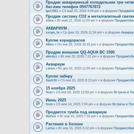
Продам аквариумный холодильник три четве
бат-яме телефон 0547767872
igor1961
» Сб май 23, 2026 4:44 pm » в форуме
Продам/о
Продам систему СО2 и металгалитный свети
shiva
» Вт май 12, 2026 11:59 am » в форуме
Продам/обм
АКВАРИУМ .
sergei_fa
» Ср фев 18, 2026 11:54 am » в форуме
Аквариу
Куплю коридорасов
Aleks
» Пн янв 26, 2026 10:31 pm » в форуме
Продам/обм
Продам внешник QQ-AQUA BC 1500
alexep1
» Вт янв 20, 2026 7:31 pm » в форуме
Продам/об
Аквариум
Larisa
» Вт дек 02, 2025 11:59 am » в форуме
Продам/обм
Куплю заберу
Sash30
» Сб ноя 15, 2025 8:13 pm » в форуме
Продам/об
15 ноября 2025
Noel
» Сб ноя 08, 2025 12:59 pm » в форуме
Встречи в Пе
Июнь 2025
Noel
» Сб июн 14, 2025 7:04 pm » в форуме
Встречи в Пе
Продается тумба под аквариум
Marker
» Вт апр 15, 2025 7:32 pm » в форуме
Продам/обм
Растения в Холоне
Larisa
» Вт апр 15, 2025 5:22 pm » в форуме
Продам/обме