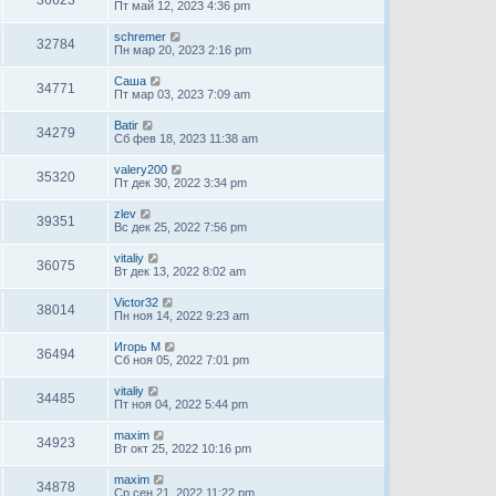
Пт май 12, 2023 4:36 pm
schremer
32784
Пн мар 20, 2023 2:16 pm
Саша
34771
Пт мар 03, 2023 7:09 am
Batir
34279
Сб фев 18, 2023 11:38 am
valery200
35320
Пт дек 30, 2022 3:34 pm
zlev
39351
Вс дек 25, 2022 7:56 pm
vitaliy
36075
Вт дек 13, 2022 8:02 am
Victor32
38014
Пн ноя 14, 2022 9:23 am
Игорь М
36494
Сб ноя 05, 2022 7:01 pm
vitaliy
34485
Пт ноя 04, 2022 5:44 pm
maxim
34923
Вт окт 25, 2022 10:16 pm
maxim
34878
Ср сен 21, 2022 11:22 pm