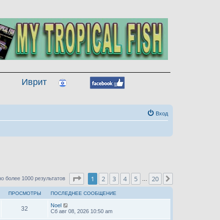
Иврит
Вход
Страница
1
из
20
1
2
3
4
5
20
След.
о более 1000 результатов
…
ПРОСМОТРЫ
ПОСЛЕДНЕЕ СООБЩЕНИЕ
Noel
32
Сб авг 08, 2026 10:50 am