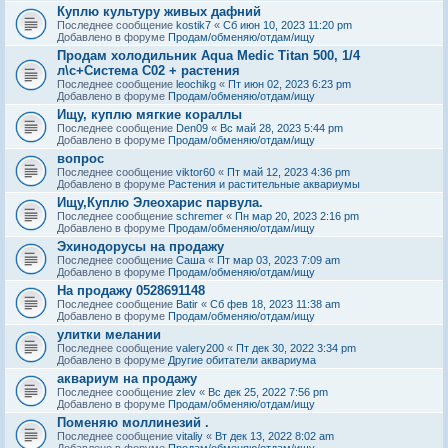
Куплю культуру живых дафний
Последнее сообщение
kostik7
«
Сб июн 10, 2023 11:20 pm
Добавлено в форуме
Продам/обменяю/отдам/ищу
Продам холодильник Aqua Medic Titan 500, 1/4
л\с+Система С02 + растения
Последнее сообщение
leochikg
«
Пт июн 02, 2023 6:23 pm
Добавлено в форуме
Продам/обменяю/отдам/ищу
Ищу, куплю мягкие кораллы
Последнее сообщение
Den09
«
Вс май 28, 2023 5:44 pm
Добавлено в форуме
Продам/обменяю/отдам/ищу
вопрос
Последнее сообщение
viktor60
«
Пт май 12, 2023 4:36 pm
Добавлено в форуме
Растения и растительные аквариумы
Ищу,Куплю Элеохарис парвула.
Последнее сообщение
schremer
«
Пн мар 20, 2023 2:16 pm
Добавлено в форуме
Продам/обменяю/отдам/ищу
Эхинодорусы на продажу
Последнее сообщение
Саша
«
Пт мар 03, 2023 7:09 am
Добавлено в форуме
Продам/обменяю/отдам/ищу
На продажу 0528691148
Последнее сообщение
Batir
«
Сб фев 18, 2023 11:38 am
Добавлено в форуме
Продам/обменяю/отдам/ищу
улитки мелании
Последнее сообщение
valery200
«
Пт дек 30, 2022 3:34 pm
Добавлено в форуме
Другие обитатели аквариума
аквариум на продажу
Последнее сообщение
zlev
«
Вс дек 25, 2022 7:56 pm
Добавлено в форуме
Продам/обменяю/отдам/ищу
Поменяю моллинезий .
Последнее сообщение
vitaliy
«
Вт дек 13, 2022 8:02 am
Добавлено в форуме
Продам/обменяю/отдам/ищу