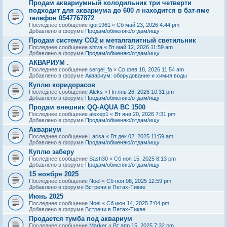
Продам аквариумный холодильник три четверти
подходит для аквариума до 600 л находится в бат-яме
телефон 0547767872
Последнее сообщение
igor1961
«
Сб май 23, 2026 4:44 pm
Добавлено в форуме
Продам/обменяю/отдам/ищу
Продам систему СО2 и металгалитный светильник
Последнее сообщение
shiva
«
Вт май 12, 2026 11:59 am
Добавлено в форуме
Продам/обменяю/отдам/ищу
АКВАРИУМ .
Последнее сообщение
sergei_fa
«
Ср фев 18, 2026 11:54 am
Добавлено в форуме
Аквариум: оборудование и химия воды
Куплю коридорасов
Последнее сообщение
Aleks
«
Пн янв 26, 2026 10:31 pm
Добавлено в форуме
Продам/обменяю/отдам/ищу
Продам внешник QQ-AQUA BC 1500
Последнее сообщение
alexep1
«
Вт янв 20, 2026 7:31 pm
Добавлено в форуме
Продам/обменяю/отдам/ищу
Аквариум
Последнее сообщение
Larisa
«
Вт дек 02, 2025 11:59 am
Добавлено в форуме
Продам/обменяю/отдам/ищу
Куплю заберу
Последнее сообщение
Sash30
«
Сб ноя 15, 2025 8:13 pm
Добавлено в форуме
Продам/обменяю/отдам/ищу
15 ноября 2025
Последнее сообщение
Noel
«
Сб ноя 08, 2025 12:59 pm
Добавлено в форуме
Встречи в Петах-Тикве
Июнь 2025
Последнее сообщение
Noel
«
Сб июн 14, 2025 7:04 pm
Добавлено в форуме
Встречи в Петах-Тикве
Продается тумба под аквариум
Последнее сообщение
Marker
«
Вт апр 15, 2025 7:32 pm