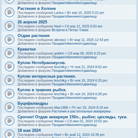
Добавлено в форуме
Продам/обменяю/отдам/ищу
Растения в Холоне
Последнее сообщение
Larisa
«
Вт апр 15, 2025 5:22 pm
Добавлено в форуме
Продам/обменяю/отдам/ищу
26 апреля 2025
Последнее сообщение
Noel
«
Сб апр 12, 2025 8:53 am
Добавлено в форуме
Встречи в Петах-Тикве
Отдам растения
Последнее сообщение
alexep1
«
Вт мар 11, 2025 12:43 pm
Добавлено в форуме
Продам/обменяю/отдам/ищу
Креветки
Последнее сообщение
goldrin
«
Сб мар 08, 2025 6:23 pm
Добавлено в форуме
Продам/обменяю/отдам/ищу
Куплю Нотобранхиусов.
Последнее сообщение
leochikg
«
Чт ноя 21, 2024 8:02 am
Добавлено в форуме
Продам/обменяю/отдам/ищу
Куплю интересные растения.
Последнее сообщение
leochikg
«
Вт ноя 19, 2024 6:33 pm
Добавлено в форуме
Продам/обменяю/отдам/ищу
Куплю в травник рыбок.
Последнее сообщение
leochikg
«
Вт ноя 19, 2024 6:28 pm
Добавлено в форуме
Продам/обменяю/отдам/ищу
Буцефаландры
Последнее сообщение
Max1980
«
Пт окт 25, 2024 8:19 am
Добавлено в форуме
Растения и растительные аквариумы
Срочно! Отдам аквариум 150л., рыбок; цихлиды, туки.
Последнее сообщение
Финик
«
Сб июн 01, 2024 10:02 am
Добавлено в форуме
Продам/обменяю/отдам/ищу
18 мая 2024
Последнее сообщение
Noel
«
Вс май 12, 2024 10:39 pm