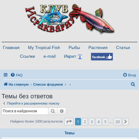
Главная
My Tropical Fish
Рыбы
Растения
Статьи
Ссылки
e-mail
Иврит
FAQ
Вход
П
На главную
Список форумов
о
Темы без ответов
и
Перейти к расширенному поиску
с
Поиск
Расширенный поиск
к
Страница
1
из
20
1
2
3
4
5
20
След
Найдено более 1000 результатов
…
Темы