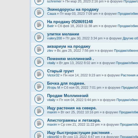
schremer
» Пн мар 20, 2023 2:16 pm » в форуме
Продам/
Эхинодорусы на продажу
Саша
» Пт мар 03, 2023 7:09 am » в форуме
Продам/обм
На продажу 0528691148
Batir
» Сб фев 18, 2023 11:38 am » в форуме
Продам/обм
улитки мелании
valery200
» Пт дек 30, 2022 3:34 pm » в форуме
Другие о
аквариум на продажу
zlev
» Вс дек 25, 2022 7:56 pm » в форуме
Продам/обмен
Поменяю моллинезий .
vitaliy
» Вт дек 13, 2022 8:02 am » в форуме
Продам/обме
Старый грунт
Victor32
» Пн ноя 14, 2022 9:23 am » в форуме
Растения 
Бочка для подмен.
Игорь М
» Сб ноя 05, 2022 7:01 pm » в форуме
Продам/о
Продам Моллинезий
vitaliy
» Пт ноя 04, 2022 5:44 pm » в форуме
Продам/обме
Ищу растения на севере.
maxim
» Вт окт 25, 2022 10:16 pm » в форуме
Продам/обм
Апистограммы и летакара.
maxim
» Ср сен 21, 2022 11:22 pm » в форуме
Продам/об
Ищу быстрорастущие растения .
viktor60
» Вт сен 13, 2022 4:47 pm » в форуме
Продам/об