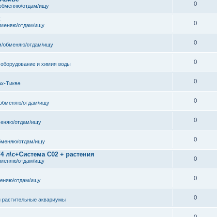
0
обменяю/отдам/ищу
к
0
бменяю/отдам/ищу
0
/обменяю/отдам/ищу
0
 оборудование и химия воды
0
ах-Тикве
0
обменяю/отдам/ищу
0
еняю/отдам/ищу
0
бменяю/отдам/ищу
/4 л\с+Система С02 + растения
0
бменяю/отдам/ищу
0
еняю/отдам/ищу
0
и растительные аквариумы
0