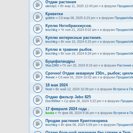
Отдам растения
alexep1
» Вт мар 11, 2025 12:43 pm » в форуме
Продам/о
Креветки
goldrin
» Сб мар 08, 2025 6:23 pm » в форуме
Продам/обм
Куплю Нотобранхиусов.
leochikg
» Чт ноя 21, 2024 8:02 am » в форуме
Продам/об
Куплю интересные растения.
leochikg
» Вт ноя 19, 2024 6:33 pm » в форуме
Продам/об
Куплю в травник рыбок.
leochikg
» Вт ноя 19, 2024 6:28 pm » в форуме
Продам/об
Буцефаландры
Max1980
» Пт окт 25, 2024 8:19 am » в форуме
Растения 
Срочно! Отдам аквариум 150л., рыбок; цихли
Финик
» Сб июн 01, 2024 10:02 am » в форуме
Продам/об
18 мая 2024
Noel
» Вс май 12, 2024 10:39 pm » в форуме
Встречи в П
Отдаю фильтр Jebo 825
Doc999tor
» Ср фев 28, 2024 3:22 pm » в форуме
Продам
17 февраля 2024 года .
kosta
» Чт фев 08, 2024 9:36 pm » в форуме
Встречи в П
Продам растения Криптокорина
leochikg
» Вт фев 06, 2024 5:09 pm » в форуме
Продам/о
Отдаю большой аквариум без стяжек в Тель