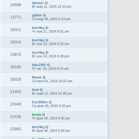
alexep1
24589
Вт мар 11, 2025 12:43 pm
goldrin
13771
Сб мар 08, 2025 6:23 pm
leochikg
18321
Чт ноя 21, 2024 8:02 am
leochikg
16324
Вт ноя 19, 2024 6:33 pm
leochikg
15870
Вт ноя 19, 2024 6:28 pm
Max1980
38189
Пт окт 25, 2024 8:19 am
Финик
20028
Сб июн 01, 2024 10:02 am
Noel
21405
Вс май 12, 2024 10:39 pm
Doc999tor
22448
Ср фев 28, 2024 3:22 pm
kosta
22436
Чт фев 08, 2024 9:36 pm
leochikg
22982
Вт фев 06, 2024 5:09 pm