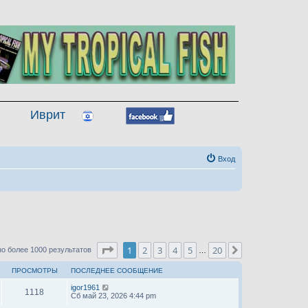
Иврит
Вход
Страница
1
из
20
1
2
3
4
5
20
След.
о более 1000 результатов
…
ПРОСМОТРЫ
ПОСЛЕДНЕЕ СООБЩЕНИЕ
igor1961
1118
Сб май 23, 2026 4:44 pm