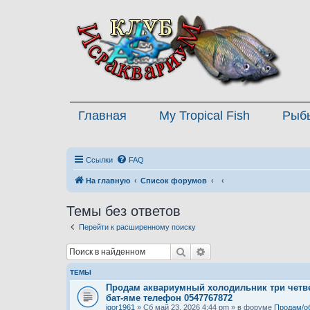
Главная
My Tropical Fish
Рыб
Ссылки
FAQ
На главную
Список форумов
Темы без ответов
Перейти к расширенному поиску
Поиск
Расширенный поиск
ТЕМЫ
Продам аквариумный холодильник три четве
бат-яме телефон 0547767872
igor1961
» Сб май 23, 2026 4:44 pm » в форуме
Продам/о