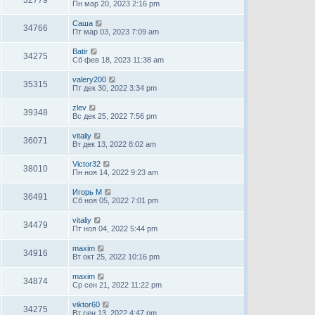
Пн мар 20, 2023 2:16 pm
Саша
34766
Пт мар 03, 2023 7:09 am
Batir
34275
Сб фев 18, 2023 11:38 am
valery200
35315
Пт дек 30, 2022 3:34 pm
zlev
39348
Вс дек 25, 2022 7:56 pm
vitaliy
36071
Вт дек 13, 2022 8:02 am
Victor32
38010
Пн ноя 14, 2022 9:23 am
Игорь М
36491
Сб ноя 05, 2022 7:01 pm
vitaliy
34479
Пт ноя 04, 2022 5:44 pm
maxim
34916
Вт окт 25, 2022 10:16 pm
maxim
34874
Ср сен 21, 2022 11:22 pm
viktor60
34275
Вт сен 13, 2022 4:47 pm