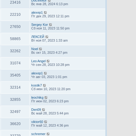
Doc999tor
23416
Вс янв 28, 2024 6:13 pm
alexep1
22210
Пт дек 29, 2023 12:11 pm
Sergey Kor
27650
Сб ноя 11, 2023 11:50 pm
ЛЕКСЕЙ
58865
Вт ноя 07, 2023 1:33 am
Noel
32262
Вс окт 15, 2023 4:27 pm
Leo Angel
31074
Чт сен 28, 2023 10:28 pm
alexep1
35405
Чт авг 03, 2023 1:01 pm
kostik7
32314
Сб июн 10, 2023 11:20 pm
leochikg
32855
Пт июн 02, 2023 6:23 pm
Den09
32497
Вс май 28, 2023 5:44 pm
viktor60
36620
Пт май 12, 2023 4:36 pm
schremer
32779