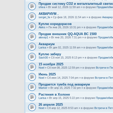
Продам систему СО2 и металгалитный свети
shiva
» Вт май 12, 2026 11:59 am » в форуме
Продам/обм
АКВАРИУМ .
sergei_fa
» Ср фев 18, 2026 11:54 am » в форуме
Аквариу
Куплю коридорасов
Aleks
» Пн янв 26, 2026 10:31 pm » в форуме
Продам/обм
Продам внешник QQ-AQUA BC 1500
alexep1
» Вт янв 20, 2026 7:31 pm » в форуме
Продам/об
Аквариум
Larisa
» Вт дек 02, 2025 11:59 am » в форуме
Продам/обм
Куплю заберу
Sash30
» Сб ноя 15, 2025 8:13 pm » в форуме
Продам/об
15 ноября 2025
Noel
» Сб ноя 08, 2025 12:59 pm » в форуме
Встречи в Пе
Июнь 2025
Noel
» Сб июн 14, 2025 7:04 pm » в форуме
Встречи в Пе
Продается тумба под аквариум
Marker
» Вт апр 15, 2025 7:32 pm » в форуме
Продам/обм
Растения в Холоне
Larisa
» Вт апр 15, 2025 5:22 pm » в форуме
Продам/обме
26 апреля 2025
Noel
» Сб апр 12, 2025 8:53 am » в форуме
Встречи в Пет