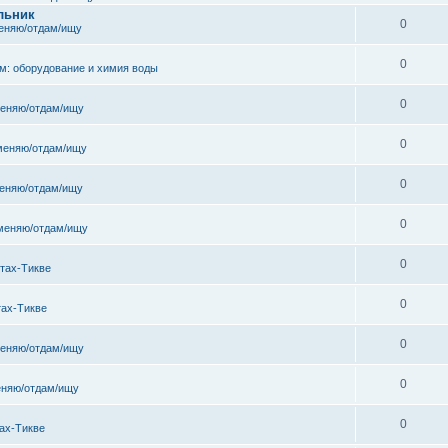
льник
0
еняю/отдам/ищу
0
м: оборудование и химия воды
0
еняю/отдам/ищу
0
меняю/отдам/ищу
0
еняю/отдам/ищу
0
меняю/отдам/ищу
0
тах-Тикве
0
тах-Тикве
0
еняю/отдам/ищу
0
няю/отдам/ищу
0
ах-Тикве