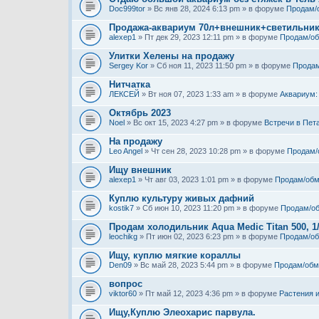
Doc999tor
» Вс янв 28, 2024 6:13 pm » в форуме
Продам/
Продажа-аквариум 70л+внешник+светильни
alexep1
» Пт дек 29, 2023 12:11 pm » в форуме
Продам/о
Улитки Хелены на продажу
Sergey Kor
» Сб ноя 11, 2023 11:50 pm » в форуме
Продам
Нитчатка
ЛЕКСЕЙ
» Вт ноя 07, 2023 1:33 am » в форуме
Аквариум:
Октябрь 2023
Noel
» Вс окт 15, 2023 4:27 pm » в форуме
Встречи в Пет
На продажу
Leo Angel
» Чт сен 28, 2023 10:28 pm » в форуме
Продам/
Ищу внешник
alexep1
» Чт авг 03, 2023 1:01 pm » в форуме
Продам/обм
Куплю культуру живых дафний
kostik7
» Сб июн 10, 2023 11:20 pm » в форуме
Продам/о
Продам холодильник Aqua Medic Titan 500, 1
leochikg
» Пт июн 02, 2023 6:23 pm » в форуме
Продам/о
Ищу, куплю мягкие кораллы
Den09
» Вс май 28, 2023 5:44 pm » в форуме
Продам/обм
вопрос
viktor60
» Пт май 12, 2023 4:36 pm » в форуме
Растения 
Ищу,Куплю Элеохарис парвула.