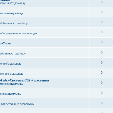
0
обменяю/отдам/ищу
к
0
бменяю/отдам/ищу
0
/обменяю/отдам/ищу
0
 оборудование и химия воды
0
ах-Тикве
0
обменяю/отдам/ищу
0
еняю/отдам/ищу
0
бменяю/отдам/ищу
/4 л\с+Система С02 + растения
0
бменяю/отдам/ищу
0
еняю/отдам/ищу
0
и растительные аквариумы
0