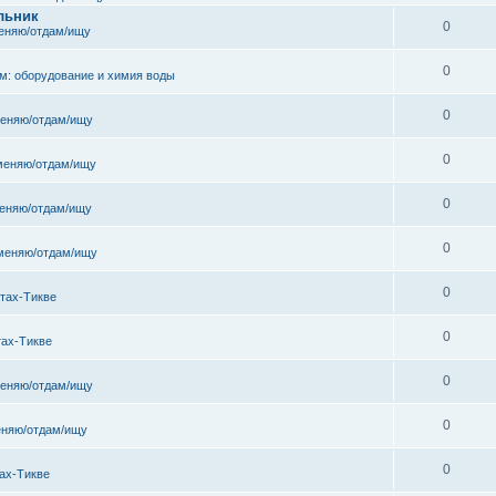
льник
0
еняю/отдам/ищу
0
м: оборудование и химия воды
0
еняю/отдам/ищу
0
меняю/отдам/ищу
0
еняю/отдам/ищу
0
меняю/отдам/ищу
0
тах-Тикве
0
тах-Тикве
0
еняю/отдам/ищу
0
няю/отдам/ищу
0
ах-Тикве