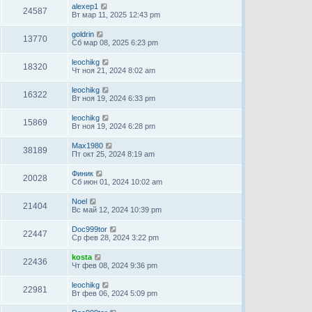
alexep1
24587
Вт мар 11, 2025 12:43 pm
goldrin
13770
Сб мар 08, 2025 6:23 pm
leochikg
18320
Чт ноя 21, 2024 8:02 am
leochikg
16322
Вт ноя 19, 2024 6:33 pm
leochikg
15869
Вт ноя 19, 2024 6:28 pm
Max1980
38189
Пт окт 25, 2024 8:19 am
Финик
20028
Сб июн 01, 2024 10:02 am
Noel
21404
Вс май 12, 2024 10:39 pm
Doc999tor
22447
Ср фев 28, 2024 3:22 pm
kosta
22436
Чт фев 08, 2024 9:36 pm
leochikg
22981
Вт фев 06, 2024 5:09 pm