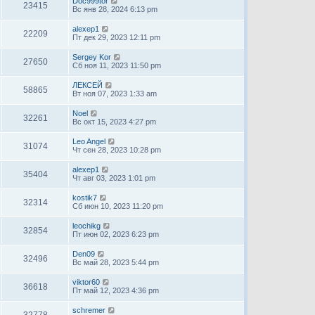
Doc999tor
23415
Вс янв 28, 2024 6:13 pm
alexep1
22209
Пт дек 29, 2023 12:11 pm
Sergey Kor
27650
Сб ноя 11, 2023 11:50 pm
ЛЕКСЕЙ
58865
Вт ноя 07, 2023 1:33 am
Noel
32261
Вс окт 15, 2023 4:27 pm
Leo Angel
31074
Чт сен 28, 2023 10:28 pm
alexep1
35404
Чт авг 03, 2023 1:01 pm
kostik7
32314
Сб июн 10, 2023 11:20 pm
leochikg
32854
Пт июн 02, 2023 6:23 pm
Den09
32496
Вс май 28, 2023 5:44 pm
viktor60
36618
Пт май 12, 2023 4:36 pm
schremer
32778