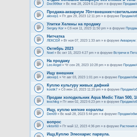
Doc999tor
» Вс янв 28, 2024 6:13 pm » в форуме
Продам/
Продажа-аквариум 70л+внешник+светильни
alexep1
» Пт дек 29, 2023 12:11 pm » в форуме
Продам/о
Улитки Хелены на продажу
Sergey Kor
» Сб ноя 11, 2023 11:50 pm » в форуме
Продам
Нитчатка
ЛЕКСЕЙ
» Вт ноя 07, 2023 1:33 am » в форуме
Аквариум:
Октябрь 2023
Noel
» Вс окт 15, 2023 4:27 pm » в форуме
Встречи в Пет
На продажу
Leo Angel
» Чт сен 28, 2023 10:28 pm » в форуме
Продам/
Ищу внешник
alexep1
» Чт авг 03, 2023 1:01 pm » в форуме
Продам/обм
Куплю культуру живых дафний
kostik7
» Сб июн 10, 2023 11:20 pm » в форуме
Продам/о
Продам холодильник Aqua Medic Titan 500, 1
leochikg
» Пт июн 02, 2023 6:23 pm » в форуме
Продам/о
Ищу, куплю мягкие кораллы
Den09
» Вс май 28, 2023 5:44 pm » в форуме
Продам/обм
вопрос
viktor60
» Пт май 12, 2023 4:36 pm » в форуме
Растения 
Ищу,Куплю Элеохарис парвула.