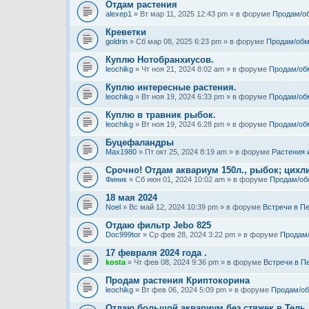
Отдам растения
alexep1
» Вт мар 11, 2025 12:43 pm » в форуме
Продам/о
Креветки
goldrin
» Сб мар 08, 2025 6:23 pm » в форуме
Продам/обм
Куплю Нотобранхиусов.
leochikg
» Чт ноя 21, 2024 8:02 am » в форуме
Продам/об
Куплю интересные растения.
leochikg
» Вт ноя 19, 2024 6:33 pm » в форуме
Продам/об
Куплю в травник рыбок.
leochikg
» Вт ноя 19, 2024 6:28 pm » в форуме
Продам/об
Буцефаландры
Max1980
» Пт окт 25, 2024 8:19 am » в форуме
Растения 
Срочно! Отдам аквариум 150л., рыбок; цихли
Финик
» Сб июн 01, 2024 10:02 am » в форуме
Продам/об
18 мая 2024
Noel
» Вс май 12, 2024 10:39 pm » в форуме
Встречи в П
Отдаю фильтр Jebo 825
Doc999tor
» Ср фев 28, 2024 3:22 pm » в форуме
Продам
17 февраля 2024 года .
kosta
» Чт фев 08, 2024 9:36 pm » в форуме
Встречи в П
Продам растения Криптокорина
leochikg
» Вт фев 06, 2024 5:09 pm » в форуме
Продам/о
Отдаю большой аквариум без стяжек в Тель