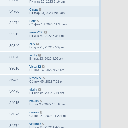
Пн мар 20, 2023 2:16 pm
Саша
34766
Пт мар 03, 2023 7:09 am
Batir
34274
Сб фев 18, 2023 11:38 am
valery200
35313
Пт дек 30, 2022 3:34 pm
zlev
39346
Вс дек 25, 2022 7:56 pm
vitaliy
36070
Вт дек 13, 2022 8:02 am
Victor32
38010
Пн ноя 14, 2022 9:23 am
Игорь М
36489
Сб ноя 05, 2022 7:01 pm
vitaliy
34478
Пт ноя 04, 2022 5:44 pm
maxim
34915
Вт окт 25, 2022 10:16 pm
maxim
34874
Ср сен 21, 2022 11:22 pm
viktor60
34274
Вт сен 13, 2022 4:47 pm