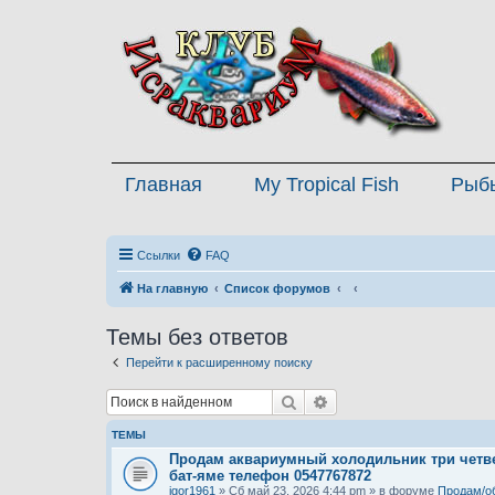
Главная
My Tropical Fish
Рыб
Ссылки
FAQ
На главную
Список форумов
Темы без ответов
Перейти к расширенному поиску
Поиск
Расширенный поиск
ТЕМЫ
Продам аквариумный холодильник три четве
бат-яме телефон 0547767872
igor1961
» Сб май 23, 2026 4:44 pm » в форуме
Продам/о