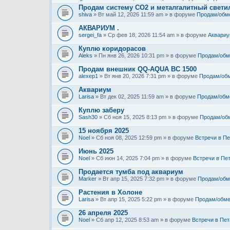
Продам систему СО2 и металгалитный свети
shiva
» Вт май 12, 2026 11:59 am » в форуме
Продам/обм
АКВАРИУМ .
sergei_fa
» Ср фев 18, 2026 11:54 am » в форуме
Аквариу
Куплю коридорасов
Aleks
» Пн янв 26, 2026 10:31 pm » в форуме
Продам/обм
Продам внешник QQ-AQUA BC 1500
alexep1
» Вт янв 20, 2026 7:31 pm » в форуме
Продам/об
Аквариум
Larisa
» Вт дек 02, 2025 11:59 am » в форуме
Продам/обм
Куплю заберу
Sash30
» Сб ноя 15, 2025 8:13 pm » в форуме
Продам/об
15 ноября 2025
Noel
» Сб ноя 08, 2025 12:59 pm » в форуме
Встречи в Пе
Июнь 2025
Noel
» Сб июн 14, 2025 7:04 pm » в форуме
Встречи в Пе
Продается тумба под аквариум
Marker
» Вт апр 15, 2025 7:32 pm » в форуме
Продам/обм
Растения в Холоне
Larisa
» Вт апр 15, 2025 5:22 pm » в форуме
Продам/обме
26 апреля 2025
Noel
» Сб апр 12, 2025 8:53 am » в форуме
Встречи в Пет