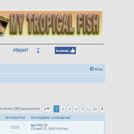
Иврит
Вход
Страница
1
из
20
1
2
3
4
5
20
След.
о более 1000 результатов
…
ПРОСМОТРЫ
ПОСЛЕДНЕЕ СООБЩЕНИЕ
igor1961
1112
Сб май 23, 2026 4:44 pm