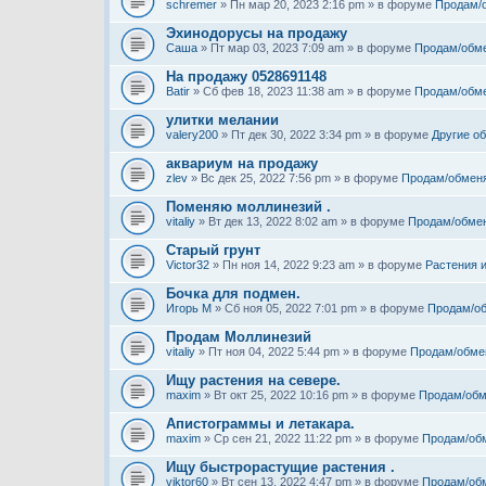
schremer
» Пн мар 20, 2023 2:16 pm » в форуме
Продам/
Эхинодорусы на продажу
Саша
» Пт мар 03, 2023 7:09 am » в форуме
Продам/обм
На продажу 0528691148
Batir
» Сб фев 18, 2023 11:38 am » в форуме
Продам/обм
улитки мелании
valery200
» Пт дек 30, 2022 3:34 pm » в форуме
Другие о
аквариум на продажу
zlev
» Вс дек 25, 2022 7:56 pm » в форуме
Продам/обмен
Поменяю моллинезий .
vitaliy
» Вт дек 13, 2022 8:02 am » в форуме
Продам/обме
Старый грунт
Victor32
» Пн ноя 14, 2022 9:23 am » в форуме
Растения 
Бочка для подмен.
Игорь М
» Сб ноя 05, 2022 7:01 pm » в форуме
Продам/о
Продам Моллинезий
vitaliy
» Пт ноя 04, 2022 5:44 pm » в форуме
Продам/обме
Ищу растения на севере.
maxim
» Вт окт 25, 2022 10:16 pm » в форуме
Продам/обм
Апистограммы и летакара.
maxim
» Ср сен 21, 2022 11:22 pm » в форуме
Продам/об
Ищу быстрорастущие растения .
viktor60
» Вт сен 13, 2022 4:47 pm » в форуме
Продам/об