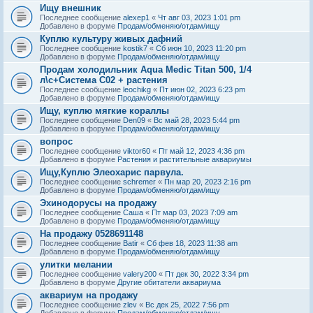
Ищу внешник
Последнее сообщение
alexep1
«
Чт авг 03, 2023 1:01 pm
Добавлено в форуме
Продам/обменяю/отдам/ищу
Куплю культуру живых дафний
Последнее сообщение
kostik7
«
Сб июн 10, 2023 11:20 pm
Добавлено в форуме
Продам/обменяю/отдам/ищу
Продам холодильник Aqua Medic Titan 500, 1/4
л\с+Система С02 + растения
Последнее сообщение
leochikg
«
Пт июн 02, 2023 6:23 pm
Добавлено в форуме
Продам/обменяю/отдам/ищу
Ищу, куплю мягкие кораллы
Последнее сообщение
Den09
«
Вс май 28, 2023 5:44 pm
Добавлено в форуме
Продам/обменяю/отдам/ищу
вопрос
Последнее сообщение
viktor60
«
Пт май 12, 2023 4:36 pm
Добавлено в форуме
Растения и растительные аквариумы
Ищу,Куплю Элеохарис парвула.
Последнее сообщение
schremer
«
Пн мар 20, 2023 2:16 pm
Добавлено в форуме
Продам/обменяю/отдам/ищу
Эхинодорусы на продажу
Последнее сообщение
Саша
«
Пт мар 03, 2023 7:09 am
Добавлено в форуме
Продам/обменяю/отдам/ищу
На продажу 0528691148
Последнее сообщение
Batir
«
Сб фев 18, 2023 11:38 am
Добавлено в форуме
Продам/обменяю/отдам/ищу
улитки мелании
Последнее сообщение
valery200
«
Пт дек 30, 2022 3:34 pm
Добавлено в форуме
Другие обитатели аквариума
аквариум на продажу
Последнее сообщение
zlev
«
Вс дек 25, 2022 7:56 pm
Добавлено в форуме
Продам/обменяю/отдам/ищу