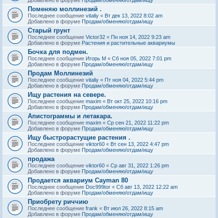
Поменяю моллинезий .
Последнее сообщение
vitaliy
«
Вт дек 13, 2022 8:02 am
Добавлено в форуме
Продам/обменяю/отдам/ищу
Старый грунт
Последнее сообщение
Victor32
«
Пн ноя 14, 2022 9:23 am
Добавлено в форуме
Растения и растительные аквариумы
Бочка для подмен.
Последнее сообщение
Игорь М
«
Сб ноя 05, 2022 7:01 pm
Добавлено в форуме
Продам/обменяю/отдам/ищу
Продам Моллинезий
Последнее сообщение
vitaliy
«
Пт ноя 04, 2022 5:44 pm
Добавлено в форуме
Продам/обменяю/отдам/ищу
Ищу растения на севере.
Последнее сообщение
maxim
«
Вт окт 25, 2022 10:16 pm
Добавлено в форуме
Продам/обменяю/отдам/ищу
Апистограммы и летакара.
Последнее сообщение
maxim
«
Ср сен 21, 2022 11:22 pm
Добавлено в форуме
Продам/обменяю/отдам/ищу
Ищу быстрорастущие растения .
Последнее сообщение
viktor60
«
Вт сен 13, 2022 4:47 pm
Добавлено в форуме
Продам/обменяю/отдам/ищу
продажа
Последнее сообщение
viktor60
«
Ср авг 31, 2022 1:26 pm
Добавлено в форуме
Продам/обменяю/отдам/ищу
Продается аквариум Cayman 80
Последнее сообщение
Doc999tor
«
Сб авг 13, 2022 12:22 am
Добавлено в форуме
Продам/обменяю/отдам/ищу
Приобрету риччию
Последнее сообщение
frank
«
Вт июл 26, 2022 8:15 am
Добавлено в форуме
Продам/обменяю/отдам/ищу