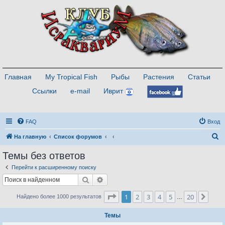
Главная
My Tropical Fish
Рыбы
Растения
Статьи
Ссылки
e-mail
Иврит
FAQ
Вход
П
На главную
Список форумов
о
Темы без ответов
и
Перейти к расширенному поиску
с
Поиск
Расширенный поиск
к
Страница
1
из
20
1
2
3
4
5
20
След
Найдено более 1000 результатов
…
Темы