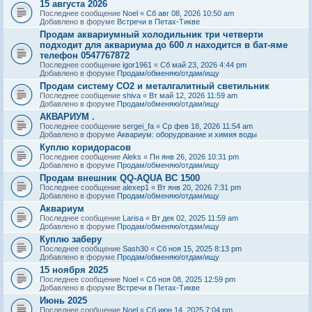
15 августа 2026
Последнее сообщение
Noel
«
Сб авг 08, 2026 10:50 am
Добавлено в форуме
Встречи в Петах-Тикве
Продам аквариумный холодильник три четверти
подходит для аквариума до 600 л находится в бат-яме
телефон 0547767872
Последнее сообщение
igor1961
«
Сб май 23, 2026 4:44 pm
Добавлено в форуме
Продам/обменяю/отдам/ищу
Продам систему СО2 и металгалитный светильник
Последнее сообщение
shiva
«
Вт май 12, 2026 11:59 am
Добавлено в форуме
Продам/обменяю/отдам/ищу
АКВАРИУМ .
Последнее сообщение
sergei_fa
«
Ср фев 18, 2026 11:54 am
Добавлено в форуме
Аквариум: оборудование и химия воды
Куплю коридорасов
Последнее сообщение
Aleks
«
Пн янв 26, 2026 10:31 pm
Добавлено в форуме
Продам/обменяю/отдам/ищу
Продам внешник QQ-AQUA BC 1500
Последнее сообщение
alexep1
«
Вт янв 20, 2026 7:31 pm
Добавлено в форуме
Продам/обменяю/отдам/ищу
Аквариум
Последнее сообщение
Larisa
«
Вт дек 02, 2025 11:59 am
Добавлено в форуме
Продам/обменяю/отдам/ищу
Куплю заберу
Последнее сообщение
Sash30
«
Сб ноя 15, 2025 8:13 pm
Добавлено в форуме
Продам/обменяю/отдам/ищу
15 ноября 2025
Последнее сообщение
Noel
«
Сб ноя 08, 2025 12:59 pm
Добавлено в форуме
Встречи в Петах-Тикве
Июнь 2025
Последнее сообщение
Noel
«
Сб июн 14, 2025 7:04 pm