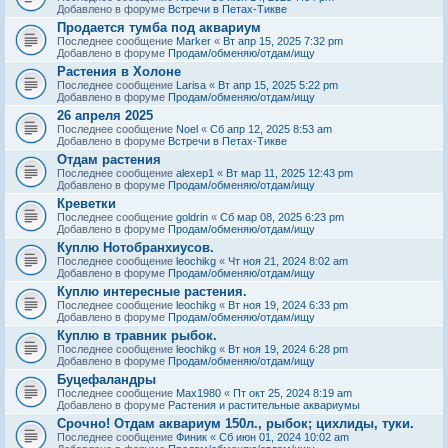
Добавлено в форуме
Встречи в Петах-Тикве
Продается тумба под аквариум
Последнее сообщение
Marker
«
Вт апр 15, 2025 7:32 pm
Добавлено в форуме
Продам/обменяю/отдам/ищу
Растения в Холоне
Последнее сообщение
Larisa
«
Вт апр 15, 2025 5:22 pm
Добавлено в форуме
Продам/обменяю/отдам/ищу
26 апреля 2025
Последнее сообщение
Noel
«
Сб апр 12, 2025 8:53 am
Добавлено в форуме
Встречи в Петах-Тикве
Отдам растения
Последнее сообщение
alexep1
«
Вт мар 11, 2025 12:43 pm
Добавлено в форуме
Продам/обменяю/отдам/ищу
Креветки
Последнее сообщение
goldrin
«
Сб мар 08, 2025 6:23 pm
Добавлено в форуме
Продам/обменяю/отдам/ищу
Куплю Нотобранхиусов.
Последнее сообщение
leochikg
«
Чт ноя 21, 2024 8:02 am
Добавлено в форуме
Продам/обменяю/отдам/ищу
Куплю интересные растения.
Последнее сообщение
leochikg
«
Вт ноя 19, 2024 6:33 pm
Добавлено в форуме
Продам/обменяю/отдам/ищу
Куплю в травник рыбок.
Последнее сообщение
leochikg
«
Вт ноя 19, 2024 6:28 pm
Добавлено в форуме
Продам/обменяю/отдам/ищу
Буцефаландры
Последнее сообщение
Max1980
«
Пт окт 25, 2024 8:19 am
Добавлено в форуме
Растения и растительные аквариумы
Срочно! Отдам аквариум 150л., рыбок; цихлиды, туки.
Последнее сообщение
Финик
«
Сб июн 01, 2024 10:02 am