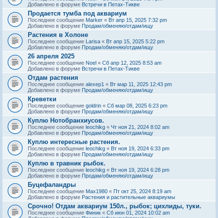
Добавлено в форуме
Встречи в Петах-Тикве
Продается тумба под аквариум
Последнее сообщение
Marker
«
Вт апр 15, 2025 7:32 pm
Добавлено в форуме
Продам/обменяю/отдам/ищу
Растения в Холоне
Последнее сообщение
Larisa
«
Вт апр 15, 2025 5:22 pm
Добавлено в форуме
Продам/обменяю/отдам/ищу
26 апреля 2025
Последнее сообщение
Noel
«
Сб апр 12, 2025 8:53 am
Добавлено в форуме
Встречи в Петах-Тикве
Отдам растения
Последнее сообщение
alexep1
«
Вт мар 11, 2025 12:43 pm
Добавлено в форуме
Продам/обменяю/отдам/ищу
Креветки
Последнее сообщение
goldrin
«
Сб мар 08, 2025 6:23 pm
Добавлено в форуме
Продам/обменяю/отдам/ищу
Куплю Нотобранхиусов.
Последнее сообщение
leochikg
«
Чт ноя 21, 2024 8:02 am
Добавлено в форуме
Продам/обменяю/отдам/ищу
Куплю интересные растения.
Последнее сообщение
leochikg
«
Вт ноя 19, 2024 6:33 pm
Добавлено в форуме
Продам/обменяю/отдам/ищу
Куплю в травник рыбок.
Последнее сообщение
leochikg
«
Вт ноя 19, 2024 6:28 pm
Добавлено в форуме
Продам/обменяю/отдам/ищу
Буцефаландры
Последнее сообщение
Max1980
«
Пт окт 25, 2024 8:19 am
Добавлено в форуме
Растения и растительные аквариумы
Срочно! Отдам аквариум 150л., рыбок; цихлиды, туки.
Последнее сообщение
Финик
«
Сб июн 01, 2024 10:02 am