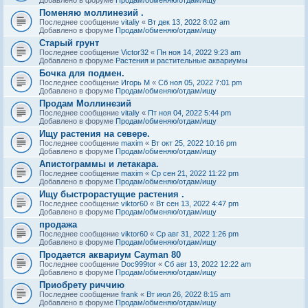
Поменяю моллинезий .
Последнее сообщение
vitaliy
«
Вт дек 13, 2022 8:02 am
Добавлено в форуме
Продам/обменяю/отдам/ищу
Старый грунт
Последнее сообщение
Victor32
«
Пн ноя 14, 2022 9:23 am
Добавлено в форуме
Растения и растительные аквариумы
Бочка для подмен.
Последнее сообщение
Игорь М
«
Сб ноя 05, 2022 7:01 pm
Добавлено в форуме
Продам/обменяю/отдам/ищу
Продам Моллинезий
Последнее сообщение
vitaliy
«
Пт ноя 04, 2022 5:44 pm
Добавлено в форуме
Продам/обменяю/отдам/ищу
Ищу растения на севере.
Последнее сообщение
maxim
«
Вт окт 25, 2022 10:16 pm
Добавлено в форуме
Продам/обменяю/отдам/ищу
Апистограммы и летакара.
Последнее сообщение
maxim
«
Ср сен 21, 2022 11:22 pm
Добавлено в форуме
Продам/обменяю/отдам/ищу
Ищу быстрорастущие растения .
Последнее сообщение
viktor60
«
Вт сен 13, 2022 4:47 pm
Добавлено в форуме
Продам/обменяю/отдам/ищу
продажа
Последнее сообщение
viktor60
«
Ср авг 31, 2022 1:26 pm
Добавлено в форуме
Продам/обменяю/отдам/ищу
Продается аквариум Cayman 80
Последнее сообщение
Doc999tor
«
Сб авг 13, 2022 12:22 am
Добавлено в форуме
Продам/обменяю/отдам/ищу
Приобрету риччию
Последнее сообщение
frank
«
Вт июл 26, 2022 8:15 am
Добавлено в форуме
Продам/обменяю/отдам/ищу