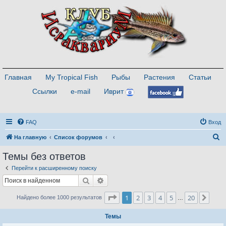
Главная
My Tropical Fish
Рыбы
Растения
Статьи
Ссылки
e-mail
Иврит
FAQ
Вход
П
На главную
Список форумов
о
Темы без ответов
и
Перейти к расширенному поиску
с
Поиск
Расширенный поиск
к
Страница
1
из
20
1
2
3
4
5
20
След
Найдено более 1000 результатов
…
Темы