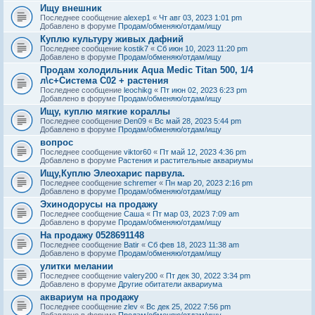
Ищу внешник
Последнее сообщение
alexep1
«
Чт авг 03, 2023 1:01 pm
Добавлено в форуме
Продам/обменяю/отдам/ищу
Куплю культуру живых дафний
Последнее сообщение
kostik7
«
Сб июн 10, 2023 11:20 pm
Добавлено в форуме
Продам/обменяю/отдам/ищу
Продам холодильник Aqua Medic Titan 500, 1/4
л\с+Система С02 + растения
Последнее сообщение
leochikg
«
Пт июн 02, 2023 6:23 pm
Добавлено в форуме
Продам/обменяю/отдам/ищу
Ищу, куплю мягкие кораллы
Последнее сообщение
Den09
«
Вс май 28, 2023 5:44 pm
Добавлено в форуме
Продам/обменяю/отдам/ищу
вопрос
Последнее сообщение
viktor60
«
Пт май 12, 2023 4:36 pm
Добавлено в форуме
Растения и растительные аквариумы
Ищу,Куплю Элеохарис парвула.
Последнее сообщение
schremer
«
Пн мар 20, 2023 2:16 pm
Добавлено в форуме
Продам/обменяю/отдам/ищу
Эхинодорусы на продажу
Последнее сообщение
Саша
«
Пт мар 03, 2023 7:09 am
Добавлено в форуме
Продам/обменяю/отдам/ищу
На продажу 0528691148
Последнее сообщение
Batir
«
Сб фев 18, 2023 11:38 am
Добавлено в форуме
Продам/обменяю/отдам/ищу
улитки мелании
Последнее сообщение
valery200
«
Пт дек 30, 2022 3:34 pm
Добавлено в форуме
Другие обитатели аквариума
аквариум на продажу
Последнее сообщение
zlev
«
Вс дек 25, 2022 7:56 pm
Добавлено в форуме
Продам/обменяю/отдам/ищу