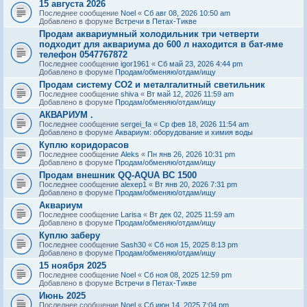
15 августа 2026
Последнее сообщение
Noel
«
Сб авг 08, 2026 10:50 am
Добавлено в форуме
Встречи в Петах-Тикве
Продам аквариумный холодильник три четверти
подходит для аквариума до 600 л находится в бат-яме
телефон 0547767872
Последнее сообщение
igor1961
«
Сб май 23, 2026 4:44 pm
Добавлено в форуме
Продам/обменяю/отдам/ищу
Продам систему СО2 и металгалитный светильник
Последнее сообщение
shiva
«
Вт май 12, 2026 11:59 am
Добавлено в форуме
Продам/обменяю/отдам/ищу
АКВАРИУМ .
Последнее сообщение
sergei_fa
«
Ср фев 18, 2026 11:54 am
Добавлено в форуме
Аквариум: оборудование и химия воды
Куплю коридорасов
Последнее сообщение
Aleks
«
Пн янв 26, 2026 10:31 pm
Добавлено в форуме
Продам/обменяю/отдам/ищу
Продам внешник QQ-AQUA BC 1500
Последнее сообщение
alexep1
«
Вт янв 20, 2026 7:31 pm
Добавлено в форуме
Продам/обменяю/отдам/ищу
Аквариум
Последнее сообщение
Larisa
«
Вт дек 02, 2025 11:59 am
Добавлено в форуме
Продам/обменяю/отдам/ищу
Куплю заберу
Последнее сообщение
Sash30
«
Сб ноя 15, 2025 8:13 pm
Добавлено в форуме
Продам/обменяю/отдам/ищу
15 ноября 2025
Последнее сообщение
Noel
«
Сб ноя 08, 2025 12:59 pm
Добавлено в форуме
Встречи в Петах-Тикве
Июнь 2025
Последнее сообщение
Noel
«
Сб июн 14, 2025 7:04 pm