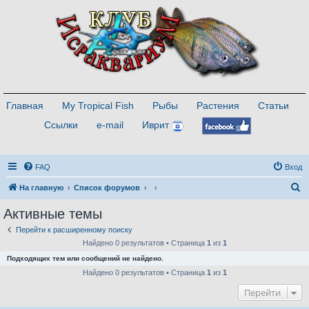
Главная
My Tropical Fish
Рыбы
Растения
Статьи
Ссылки
e-mail
Иврит
FAQ
Вход
П
На главную
Список форумов
о
Активные темы
и
Перейти к расширенному поиску
с
Найдено 0 результатов • Страница
1
из
1
к
Подходящих тем или сообщений не найдено.
Найдено 0 результатов • Страница
1
из
1
Перейти