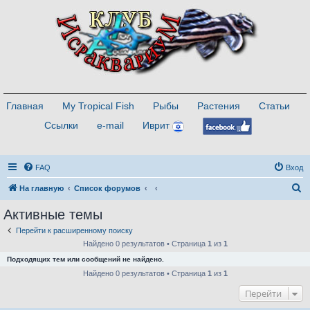
Главная
My Tropical Fish
Рыбы
Растения
Статьи
Ссылки
e-mail
Иврит
FAQ
Вход
П
На главную
Список форумов
о
Активные темы
и
Перейти к расширенному поиску
с
Найдено 0 результатов • Страница
1
из
1
к
Подходящих тем или сообщений не найдено.
Найдено 0 результатов • Страница
1
из
1
Перейти