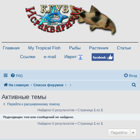
Главная
My Tropical Fish
Рыбы
Растения
Статьи
Ссылки
e-mail
Иврит
FAQ
Вход
П
На главную
Список форумов
о
Активные темы
и
Перейти к расширенному поиску
с
Найдено 0 результатов • Страница
1
из
1
к
Подходящих тем или сообщений не найдено.
Найдено 0 результатов • Страница
1
из
1
Перейти