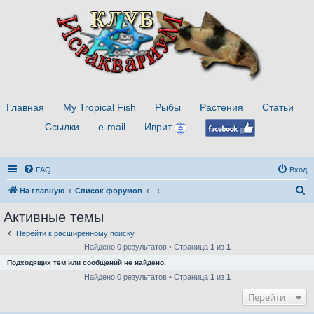
Главная
My Tropical Fish
Рыбы
Растения
Статьи
Ссылки
e-mail
Иврит
FAQ
Вход
П
На главную
Список форумов
о
Активные темы
и
Перейти к расширенному поиску
с
Найдено 0 результатов • Страница
1
из
1
к
Подходящих тем или сообщений не найдено.
Найдено 0 результатов • Страница
1
из
1
Перейти