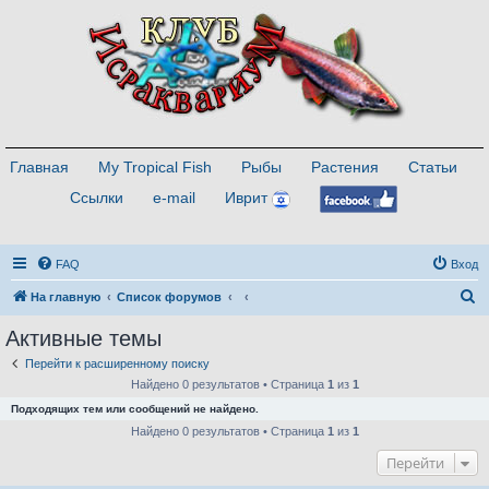
Главная
My Tropical Fish
Рыбы
Растения
Статьи
Ссылки
e-mail
Иврит
FAQ
Вход
П
На главную
Список форумов
о
Активные темы
и
Перейти к расширенному поиску
с
Найдено 0 результатов • Страница
1
из
1
к
Подходящих тем или сообщений не найдено.
Найдено 0 результатов • Страница
1
из
1
Перейти