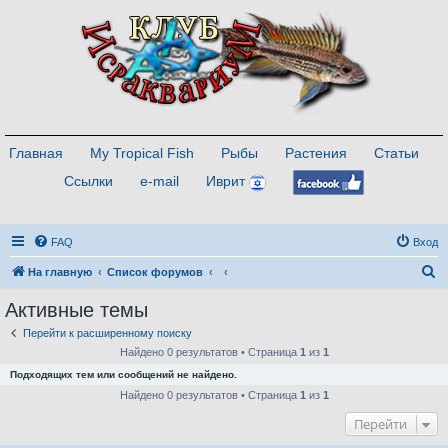
Главная
My Tropical Fish
Рыбы
Растения
Статьи
Ссылки
e-mail
Иврит
FAQ
Вход
П
На главную
Список форумов
о
Активные темы
и
Перейти к расширенному поиску
с
Найдено 0 результатов • Страница
1
из
1
к
Подходящих тем или сообщений не найдено.
Найдено 0 результатов • Страница
1
из
1
Перейти