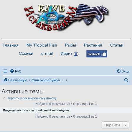
Главная
My Tropical Fish
Рыбы
Растения
Статьи
Ссылки
e-mail
Иврит
FAQ
Вход
П
На главную
Список форумов
о
Активные темы
и
Перейти к расширенному поиску
с
Найдено 0 результатов • Страница
1
из
1
к
Подходящих тем или сообщений не найдено.
Найдено 0 результатов • Страница
1
из
1
Перейти