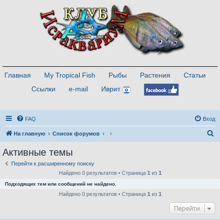
Главная
My Tropical Fish
Рыбы
Растения
Статьи
Ссылки
e-mail
Иврит
FAQ
Вход
П
На главную
Список форумов
о
Активные темы
и
Перейти к расширенному поиску
с
Найдено 0 результатов • Страница
1
из
1
к
Подходящих тем или сообщений не найдено.
Найдено 0 результатов • Страница
1
из
1
Перейти