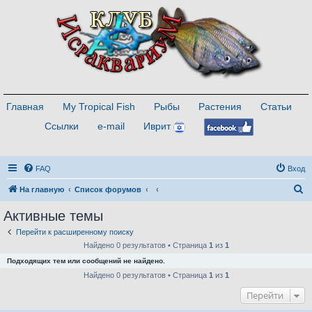
Главная
My Tropical Fish
Рыбы
Растения
Статьи
Ссылки
e-mail
Иврит
FAQ
Вход
П
На главную
Список форумов
о
Активные темы
и
Перейти к расширенному поиску
с
Найдено 0 результатов • Страница
1
из
1
к
Подходящих тем или сообщений не найдено.
Найдено 0 результатов • Страница
1
из
1
Перейти