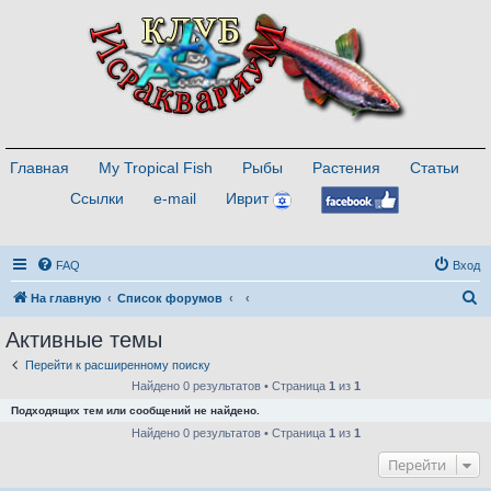
Главная
My Tropical Fish
Рыбы
Растения
Статьи
Ссылки
e-mail
Иврит
FAQ
Вход
П
На главную
Список форумов
о
Активные темы
и
Перейти к расширенному поиску
с
Найдено 0 результатов • Страница
1
из
1
к
Подходящих тем или сообщений не найдено.
Найдено 0 результатов • Страница
1
из
1
Перейти