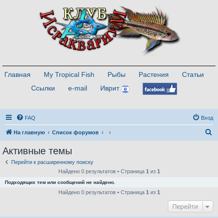
Главная
My Tropical Fish
Рыбы
Растения
Статьи
Ссылки
e-mail
Иврит
FAQ
Вход
П
На главную
Список форумов
о
Активные темы
и
Перейти к расширенному поиску
с
Найдено 0 результатов • Страница
1
из
1
к
Подходящих тем или сообщений не найдено.
Найдено 0 результатов • Страница
1
из
1
Перейти