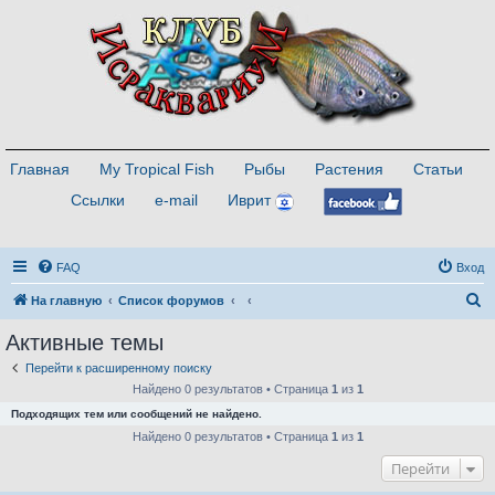
Главная
My Tropical Fish
Рыбы
Растения
Статьи
Ссылки
e-mail
Иврит
FAQ
Вход
П
На главную
Список форумов
о
Активные темы
и
Перейти к расширенному поиску
с
Найдено 0 результатов • Страница
1
из
1
к
Подходящих тем или сообщений не найдено.
Найдено 0 результатов • Страница
1
из
1
Перейти