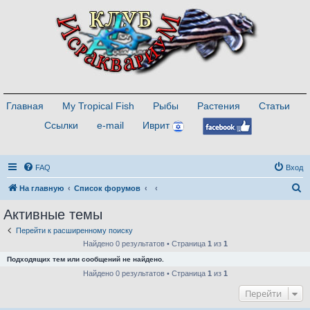
Главная
My Tropical Fish
Рыбы
Растения
Статьи
Ссылки
e-mail
Иврит
FAQ
Вход
П
На главную
Список форумов
о
Активные темы
и
Перейти к расширенному поиску
с
Найдено 0 результатов • Страница
1
из
1
к
Подходящих тем или сообщений не найдено.
Найдено 0 результатов • Страница
1
из
1
Перейти