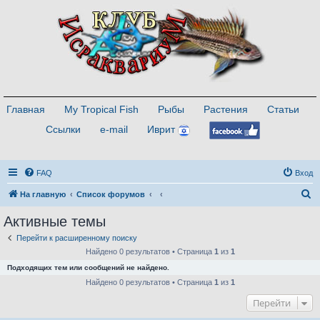
Главная
My Tropical Fish
Рыбы
Растения
Статьи
Ссылки
e-mail
Иврит
FAQ
Вход
П
На главную
Список форумов
о
Активные темы
и
Перейти к расширенному поиску
с
Найдено 0 результатов • Страница
1
из
1
к
Подходящих тем или сообщений не найдено.
Найдено 0 результатов • Страница
1
из
1
Перейти