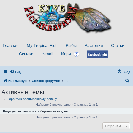
Главная
My Tropical Fish
Рыбы
Растения
Статьи
Ссылки
e-mail
Иврит
FAQ
Вход
П
На главную
Список форумов
о
Активные темы
и
Перейти к расширенному поиску
с
Найдено 0 результатов • Страница
1
из
1
к
Подходящих тем или сообщений не найдено.
Найдено 0 результатов • Страница
1
из
1
Перейти