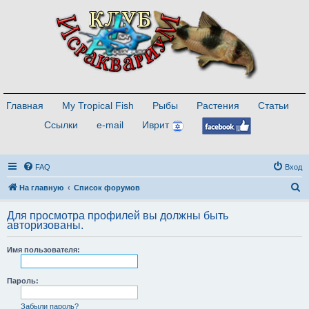
Главная
My Tropical Fish
Рыбы
Растения
Статьи
Ссылки
e-mail
Иврит
FAQ
Вход
П
На главную
Список форумов
о
Для просмотра профилей вы должны быть
и
авторизованы.
с
Имя пользователя:
к
Пароль:
Забыли пароль?