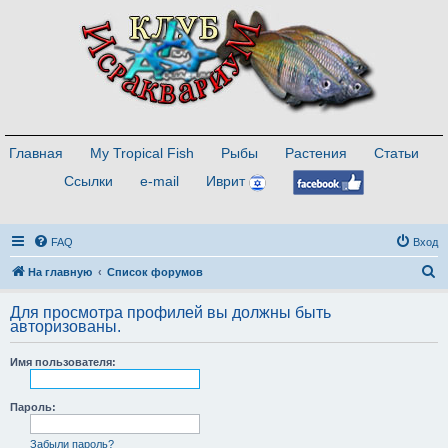
Главная
My Tropical Fish
Рыбы
Растения
Статьи
Ссылки
e-mail
Иврит
FAQ
Вход
П
На главную
Список форумов
о
Для просмотра профилей вы должны быть
и
авторизованы.
с
Имя пользователя:
к
Пароль:
Забыли пароль?