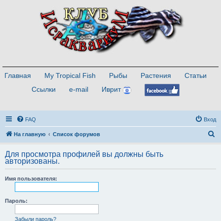
Главная
My Tropical Fish
Рыбы
Растения
Статьи
Ссылки
e-mail
Иврит
FAQ
Вход
П
На главную
Список форумов
о
Для просмотра профилей вы должны быть
и
авторизованы.
с
Имя пользователя:
к
Пароль:
Забыли пароль?