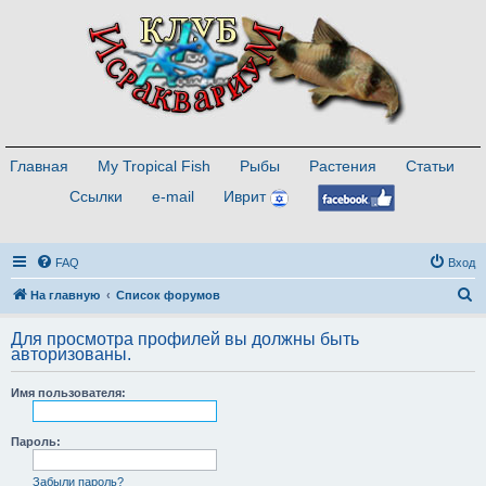
Главная
My Tropical Fish
Рыбы
Растения
Статьи
Ссылки
e-mail
Иврит
FAQ
Вход
П
На главную
Список форумов
о
Для просмотра профилей вы должны быть
и
авторизованы.
с
Имя пользователя:
к
Пароль:
Забыли пароль?