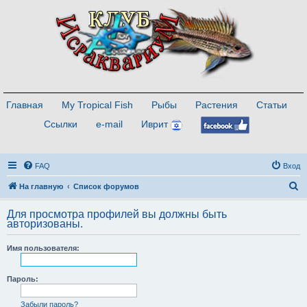
Главная
My Tropical Fish
Рыбы
Растения
Статьи
Ссылки
e-mail
Иврит
FAQ
Вход
П
На главную
Список форумов
о
Для просмотра профилей вы должны быть
и
авторизованы.
с
Имя пользователя:
к
Пароль:
Забыли пароль?