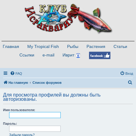
Главная
My Tropical Fish
Рыбы
Растения
Статьи
Ссылки
e-mail
Иврит
FAQ
Вход
П
На главную
Список форумов
о
Для просмотра профилей вы должны быть
и
авторизованы.
с
Имя пользователя:
к
Пароль:
Забыли пароль?