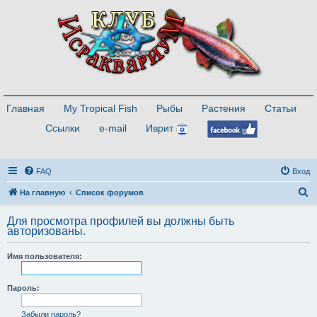
Главная
My Tropical Fish
Рыбы
Растения
Статьи
Ссылки
e-mail
Иврит
FAQ
Вход
П
На главную
Список форумов
о
Для просмотра профилей вы должны быть
и
авторизованы.
с
Имя пользователя:
к
Пароль:
Забыли пароль?