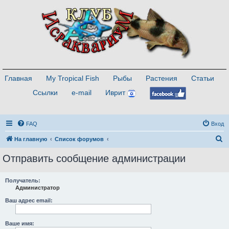
Главная
My Tropical Fish
Рыбы
Растения
Статьи
Ссылки
e-mail
Иврит
FAQ
Вход
П
На главную
Список форумов
о
Отправить сообщение администрации
и
с
Получатель:
Администратор
к
Ваш адрес email:
Ваше имя: