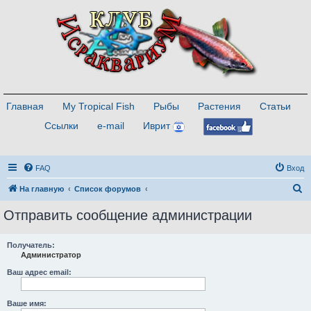
Главная
My Tropical Fish
Рыбы
Растения
Статьи
Ссылки
e-mail
Иврит
FAQ
Вход
П
На главную
Список форумов
о
Отправить сообщение администрации
и
с
Получатель:
Администратор
к
Ваш адрес email:
Ваше имя: