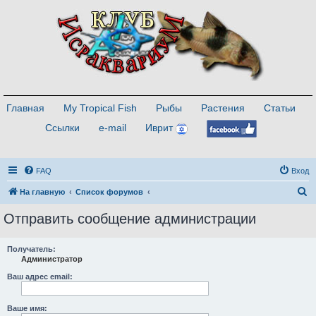
Главная
My Tropical Fish
Рыбы
Растения
Статьи
Ссылки
e-mail
Иврит
FAQ
Вход
П
На главную
Список форумов
о
Отправить сообщение администрации
и
с
Получатель:
Администратор
к
Ваш адрес email:
Ваше имя: