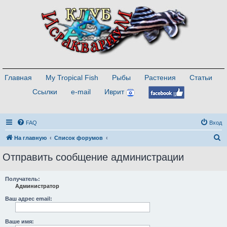
Главная
My Tropical Fish
Рыбы
Растения
Статьи
Ссылки
e-mail
Иврит
FAQ
Вход
П
На главную
Список форумов
о
Отправить сообщение администрации
и
с
Получатель:
Администратор
к
Ваш адрес email:
Ваше имя: