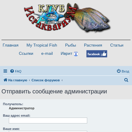
Главная
My Tropical Fish
Рыбы
Растения
Статьи
Ссылки
e-mail
Иврит
FAQ
Вход
П
На главную
Список форумов
о
Отправить сообщение администрации
и
с
Получатель:
Администратор
к
Ваш адрес email:
Ваше имя: