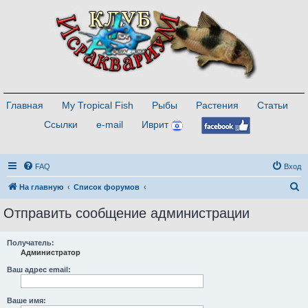
Главная
My Tropical Fish
Рыбы
Растения
Статьи
Ссылки
e-mail
Иврит
FAQ
Вход
П
На главную
Список форумов
о
Отправить сообщение администрации
и
с
Получатель:
Администратор
к
Ваш адрес email:
Ваше имя: