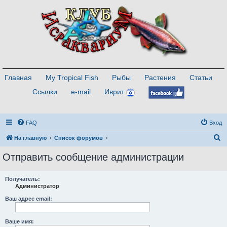
Главная
My Tropical Fish
Рыбы
Растения
Статьи
Ссылки
e-mail
Иврит
FAQ
Вход
П
На главную
Список форумов
о
Отправить сообщение администрации
и
с
Получатель:
Администратор
к
Ваш адрес email:
Ваше имя: