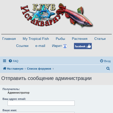
Главная
My Tropical Fish
Рыбы
Растения
Статьи
Ссылки
e-mail
Иврит
FAQ
Вход
П
На главную
Список форумов
о
Отправить сообщение администрации
и
с
Получатель:
Администратор
к
Ваш адрес email:
Ваше имя: