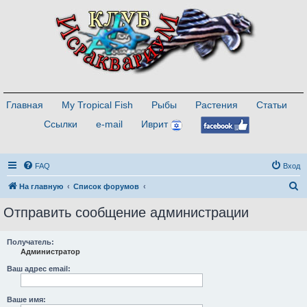
Главная
My Tropical Fish
Рыбы
Растения
Статьи
Ссылки
e-mail
Иврит
FAQ
Вход
П
На главную
Список форумов
о
Отправить сообщение администрации
и
с
Получатель:
Администратор
к
Ваш адрес email:
Ваше имя: