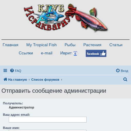
Главная
My Tropical Fish
Рыбы
Растения
Статьи
Ссылки
e-mail
Иврит
FAQ
Вход
П
На главную
Список форумов
о
Отправить сообщение администрации
и
с
Получатель:
Администратор
к
Ваш адрес email:
Ваше имя: