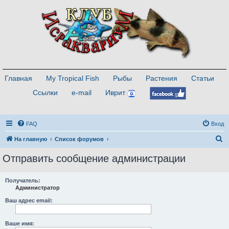
Главная
My Tropical Fish
Рыбы
Растения
Статьи
Ссылки
e-mail
Иврит
FAQ
Вход
П
На главную
Список форумов
о
Отправить сообщение администрации
и
с
Получатель:
Администратор
к
Ваш адрес email:
Ваше имя: