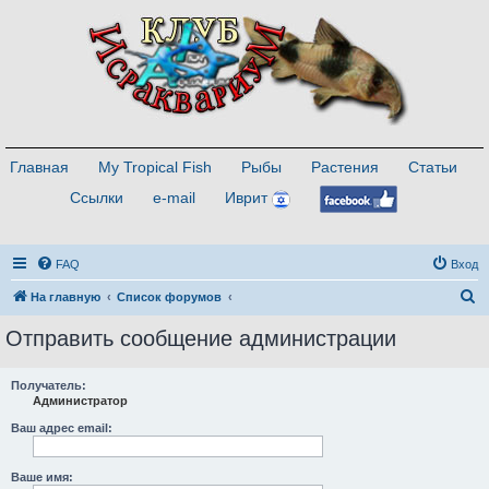
Главная
My Tropical Fish
Рыбы
Растения
Статьи
Ссылки
e-mail
Иврит
FAQ
Вход
П
На главную
Список форумов
о
Отправить сообщение администрации
и
с
Получатель:
Администратор
к
Ваш адрес email:
Ваше имя: