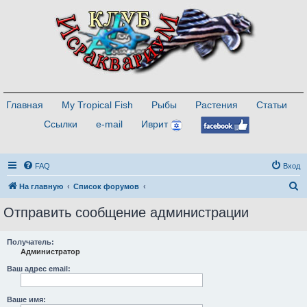
Главная
My Tropical Fish
Рыбы
Растения
Статьи
Ссылки
e-mail
Иврит
FAQ
Вход
П
На главную
Список форумов
о
Отправить сообщение администрации
и
с
Получатель:
Администратор
к
Ваш адрес email:
Ваше имя: