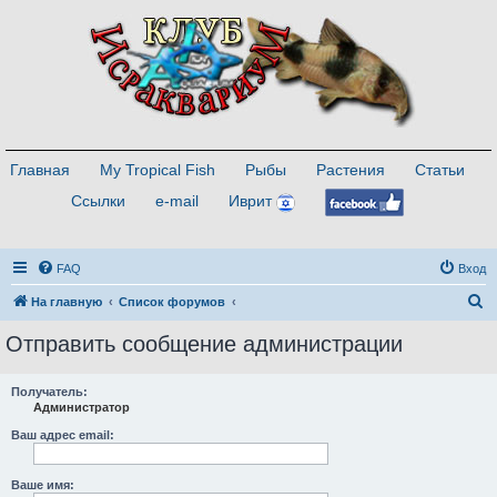
Главная
My Tropical Fish
Рыбы
Растения
Статьи
Ссылки
e-mail
Иврит
FAQ
Вход
П
На главную
Список форумов
о
Отправить сообщение администрации
и
с
Получатель:
Администратор
к
Ваш адрес email:
Ваше имя: