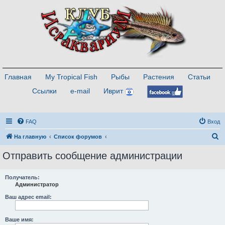
Главная
My Tropical Fish
Рыбы
Растения
Статьи
Ссылки
e-mail
Иврит
FAQ
Вход
П
На главную
Список форумов
о
Отправить сообщение администрации
и
с
Получатель:
Администратор
к
Ваш адрес email:
Ваше имя: