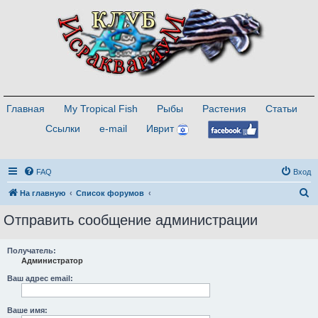
Главная
My Tropical Fish
Рыбы
Растения
Статьи
Ссылки
e-mail
Иврит
FAQ
Вход
П
На главную
Список форумов
о
Отправить сообщение администрации
и
с
Получатель:
Администратор
к
Ваш адрес email:
Ваше имя: