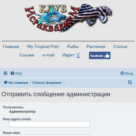
Главная
My Tropical Fish
Рыбы
Растения
Статьи
Ссылки
e-mail
Иврит
FAQ
Вход
П
На главную
Список форумов
о
Отправить сообщение администрации
и
с
Получатель:
Администратор
к
Ваш адрес email:
Ваше имя: