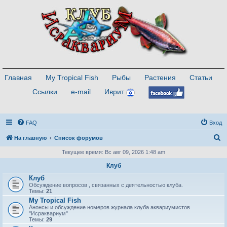
Главная
My Tropical Fish
Рыбы
Растения
Статьи
Ссылки
e-mail
Иврит
FAQ
Вход
П
На главную
Список форумов
о
Текущее время: Вс авг 09, 2026 1:48 am
и
Клуб
с
Клуб
Обсуждение вопросов , связанных с деятельностью клуба.
к
Темы:
21
My Tropical Fish
Анонсы и обсуждение номеров журнала клуба аквариумистов
"Исраквариум"
Темы:
29