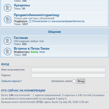
Темы:
166
Аукционы
Темы:
56
Продам/обменяю/отдам/ищу
Только для частных объявлений
Подфорум:
Объявления от магазинов/фирм/бизнесов
Темы:
3437
Общение
Гостиная
Обсуждение любых тем
Темы:
605
Встречи в Петах-Тикве
Модераторы:
kosta
,
Noel
Темы:
250
ВХОД
Имя пользователя:
Пароль:
Забыли пароль?
Запомнить меня
КТО СЕЙЧАС НА КОНФЕРЕНЦИИ
Всего
146
посетителей :: 1 зарегистрированный, 0 скрытых и 145 гостей (основано
на активности пользователей за последние 5 минут)
Больше всего посетителей (
3715
) здесь было Ср апр 08, 2026 3:38 am