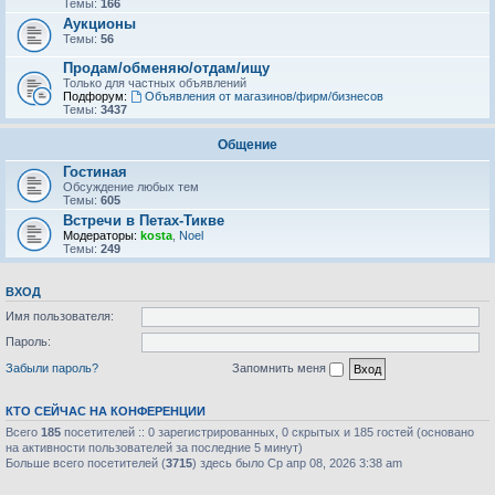
Темы:
166
Аукционы
Темы:
56
Продам/обменяю/отдам/ищу
Только для частных объявлений
Подфорум:
Объявления от магазинов/фирм/бизнесов
Темы:
3437
Общение
Гостиная
Обсуждение любых тем
Темы:
605
Встречи в Петах-Тикве
Модераторы:
kosta
,
Noel
Темы:
249
ВХОД
Имя пользователя:
Пароль:
Забыли пароль?
Запомнить меня
КТО СЕЙЧАС НА КОНФЕРЕНЦИИ
Всего
185
посетителей :: 0 зарегистрированных, 0 скрытых и 185 гостей (основано
на активности пользователей за последние 5 минут)
Больше всего посетителей (
3715
) здесь было Ср апр 08, 2026 3:38 am