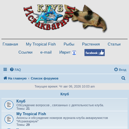
Главная
My Tropical Fish
Рыбы
Растения
Статьи
Ссылки
e-mail
Иврит
FAQ
Вход
П
На главную
Список форумов
о
Текущее время: Чт авг 06, 2026 10:03 am
и
Клуб
с
Клуб
Обсуждение вопросов , связанных с деятельностью клуба.
к
Темы:
21
My Tropical Fish
Анонсы и обсуждение номеров журнала клуба аквариумистов
"Исраквариум"
Темы:
29