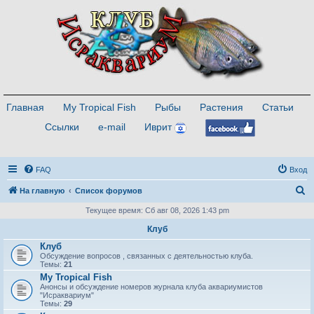
Главная
My Tropical Fish
Рыбы
Растения
Статьи
Ссылки
e-mail
Иврит
FAQ
Вход
П
На главную
Список форумов
о
Текущее время: Сб авг 08, 2026 1:43 pm
и
Клуб
с
Клуб
Обсуждение вопросов , связанных с деятельностью клуба.
к
Темы:
21
My Tropical Fish
Анонсы и обсуждение номеров журнала клуба аквариумистов
"Исраквариум"
Темы:
29