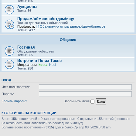
Темы:
166
Аукционы
Темы:
56
Продам/обменяю/отдам/ищу
Только для частных объявлений
Подфорум:
Объявления от магазинов/фирм/бизнесов
Темы:
3437
Общение
Гостиная
Обсуждение любых тем
Темы:
605
Встречи в Петах-Тикве
Модераторы:
kosta
,
Noel
Темы:
250
ВХОД
Имя пользователя:
Пароль:
Забыли пароль?
Запомнить меня
КТО СЕЙЧАС НА КОНФЕРЕНЦИИ
Всего
156
посетителей :: 0 зарегистрированных, 0 скрытых и 156 гостей (основано
на активности пользователей за последние 5 минут)
Больше всего посетителей (
3715
) здесь было Ср апр 08, 2026 3:38 am