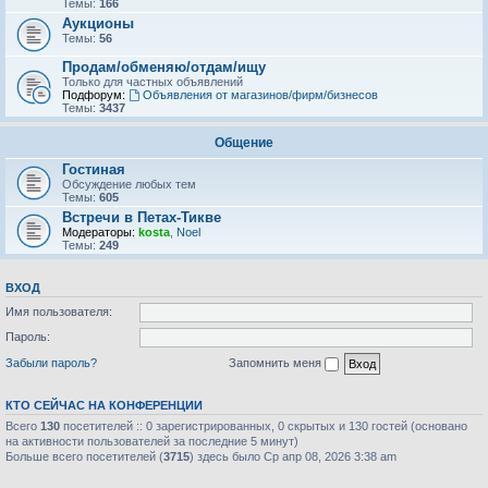
Темы:
166
Аукционы
Темы:
56
Продам/обменяю/отдам/ищу
Только для частных объявлений
Подфорум:
Объявления от магазинов/фирм/бизнесов
Темы:
3437
Общение
Гостиная
Обсуждение любых тем
Темы:
605
Встречи в Петах-Тикве
Модераторы:
kosta
,
Noel
Темы:
249
ВХОД
Имя пользователя:
Пароль:
Забыли пароль?
Запомнить меня
КТО СЕЙЧАС НА КОНФЕРЕНЦИИ
Всего
130
посетителей :: 0 зарегистрированных, 0 скрытых и 130 гостей (основано
на активности пользователей за последние 5 минут)
Больше всего посетителей (
3715
) здесь было Ср апр 08, 2026 3:38 am