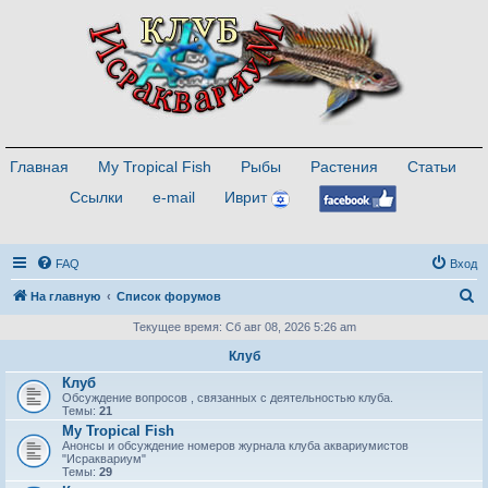
Главная
My Tropical Fish
Рыбы
Растения
Статьи
Ссылки
e-mail
Иврит
FAQ
Вход
П
На главную
Список форумов
о
Текущее время: Сб авг 08, 2026 5:26 am
и
Клуб
с
Клуб
Обсуждение вопросов , связанных с деятельностью клуба.
к
Темы:
21
My Tropical Fish
Анонсы и обсуждение номеров журнала клуба аквариумистов
"Исраквариум"
Темы:
29