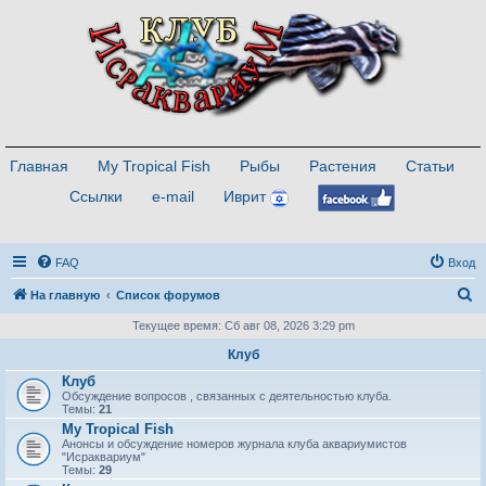
Главная
My Tropical Fish
Рыбы
Растения
Статьи
Ссылки
e-mail
Иврит
FAQ
Вход
П
На главную
Список форумов
о
Текущее время: Сб авг 08, 2026 3:29 pm
и
Клуб
с
Клуб
Обсуждение вопросов , связанных с деятельностью клуба.
к
Темы:
21
My Tropical Fish
Анонсы и обсуждение номеров журнала клуба аквариумистов
"Исраквариум"
Темы:
29