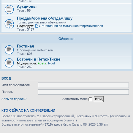
Темы:
166
Аукционы
Темы:
56
Продам/обменяю/отдам/ищу
Только для частных объявлений
Подфорум:
Объявления от магазинов/фирм/бизнесов
Темы:
3437
Общение
Гостиная
Обсуждение любых тем
Темы:
605
Встречи в Петах-Тикве
Модераторы:
kosta
,
Noel
Темы:
250
ВХОД
Имя пользователя:
Пароль:
Забыли пароль?
Запомнить меня
КТО СЕЙЧАС НА КОНФЕРЕНЦИИ
Всего
100
посетителей :: 1 зарегистрированный, 0 скрытых и 99 гостей (основано на
активности пользователей за последние 5 минут)
Больше всего посетителей (
3715
) здесь было Ср апр 08, 2026 3:38 am